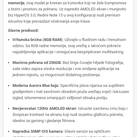
memorije
,
ovaj model je kreiran za korisnike koji ne žele kompromise
u brzini i prostoru za pohranu.
Uz napredni AMOLED ekran i munjevito
brz HyperOS 3.
0,
Redmi Note 15 u ovoj konfiguraciji nudi premium
iskustvo koje prevazilazi očekivanja svoje klase.
Glavne prednosti:
Vrhunska brzina (8GB RAM):
Uživajte u fluidnom radu i trenutnom
odzivu.
Sa 8GB radne memorije,
ovaj uređaj s lakoćom pokreće
najzahtjevnije aplikacije i omogućava besprijekoran multitasking.
Masivna pohrana od 256GB:
Bez brige čuvajte hiljade fotografija,
sate video zapisa visoke rezolucije i sve omiljene aplikacije na
jednom mjestu,
uz mogućnost dodatnog proširenja.
Moderna Aurora Blue boja:
Specifična plava nijansa sa suptilnim
gradijentom i mat završnom obradom pruža uređaju svjež i luksuzan
izgled,
istovremeno smanjujući vidljivost otisaka prstiju.
Nevjerovatan 120Hz AMOLED ekran:
Iskusite savršenu crnu boju i
živopisan kontrast na ekranu koji nudi izuzetnu glatkoću pokreta,
idealno za gaming i gledanje filmova.
Napredna 50MP OIS kamera:
Glavni senzor sa optičkom