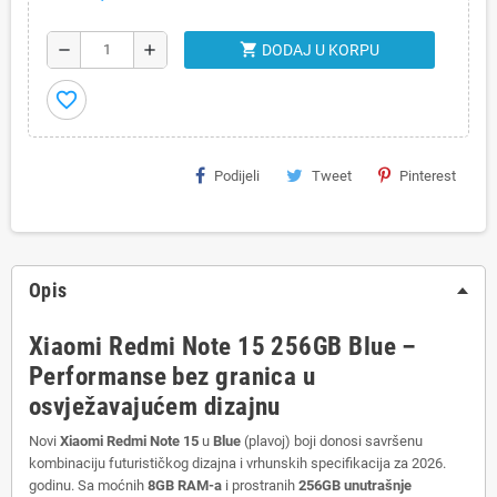
shopping_cart
remove
add
DODAJ U KORPU
favorite_border
Podijeli
Tweet
Pinterest
Opis
Xiaomi Redmi Note 15 256GB Blue –
Performanse bez granica u
osvježavajućem dizajnu
Novi
Xiaomi Redmi Note 15
u
Blue
(plavoj) boji donosi savršenu
kombinaciju futurističkog dizajna i vrhunskih specifikacija za 2026.
godinu.
Sa moćnih
8GB RAM-a
i prostranih
256GB unutrašnje