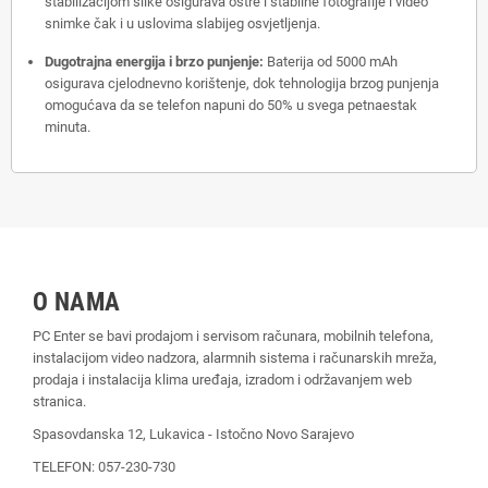
stabilizacijom slike osigurava oštre i stabilne fotografije i video
snimke čak i u uslovima slabijeg osvjetljenja.
Dugotrajna energija i brzo punjenje:
Baterija od 5000 mAh
osigurava cjelodnevno korištenje,
dok tehnologija brzog punjenja
omogućava da se telefon napuni do 50% u svega petnaestak
minuta.
O NAMA
PC Enter se bavi prodajom i servisom računara, mobilnih telefona,
instalacijom video nadzora, alarmnih sistema i računarskih mreža,
prodaja i instalacija klima uređaja, izradom i održavanjem web
stranica.
Spasovdanska 12, Lukavica - Istočno Novo Sarajevo
TELEFON: 057-230-730