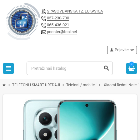
SPASOVDANSKA 12, LUKAVICA
057-230-730
065-436-021
pcenter@teol.net
person
Prijavite se
0
view_headline
search
chevron_right
chevron_right
chevron_right
TELEFONI I SMART UREĐAJI
Telefoni / mobiteli
Xiaomi Redmi Note 1