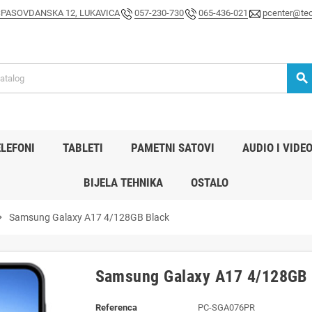
SPASOVDANSKA 12, LUKAVICA
057-230-730
065-436-021
pcenter@teo
search
LEFONI
TABLETI
PAMETNI SATOVI
AUDIO I VIDE
BIJELA TEHNIKA
OSTALO
n_right
Samsung Galaxy A17 4/128GB Black
Samsung Galaxy A17 4/128GB 
Referenca
PC-SGA076PR