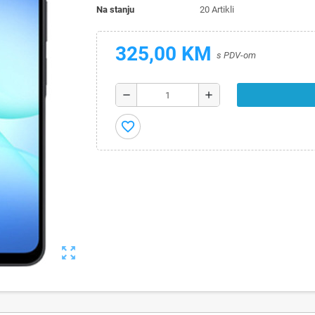
Na stanju
20 Artikli
325,00 KM
s PDV-om
remove
add
favorite_border
zoom_out_map