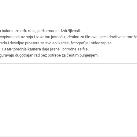
k
balans između stila, performansi i izdržljivosti.
opisan prikaz boja i izuzetnu jasnoću, idealno za filmove, igre i društvene mreže
radu i dovoljno prostora za sve aplikacije, fotografije i videozapise.
k
13 MP prednja kamera
daje jasne i prirodne selfije.
guravaju dugotrajan rad bez potrebe za čestim punjenjem.