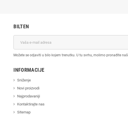
BILTEN
Možete se odjaviti u bilo kojem trenutku. U tu svrhu, molimo pronađite na
INFORMACIJE
Sniženje
Novi proizvodi
Najprodavaniji
Kontaktirajte nas
Sitemap