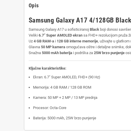
Opis
Samsung Galaxy A17 4/128GB Blac
Samsung Galaxy A17 u sofisticiranoj
Black
boji donosi savršen 
Veliki
6.7” Super AMOLED ekran
sa FHD+ rezolucijom pruža živ
Uz
4 GB RAM-a
i
128 GB interne memorije
, uživajte u glatkom 
Glavna
50 MP kamera
omogućava oštre i detaljne snimke, do
Snažna
5000 mAh baterija
i podrška za
25W brzo punjenje
osi
Ključne karakteristike:
Ekran: 6.7" Super AMOLED, FHD+ (90 Hz)
Memorija: 4 GB RAM / 128 GB ROM
Kamera: 50 MP + 2 MP / 13 MP prednja
Procesor: Octa-Core
Baterija: 5000 mAh, 25W brzo punjenje