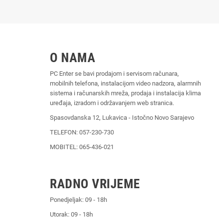
O NAMA
PC Enter se bavi prodajom i servisom računara,
mobilnih telefona, instalacijom video nadzora, alarmnih
sistema i računarskih mreža, prodaja i instalacija klima
uređaja, izradom i održavanjem web stranica.
Spasovdanska 12, Lukavica - Istočno Novo Sarajevo
TELEFON: 057-230-730
MOBITEL: 065-436-021
RADNO VRIJEME
Ponedjeljak: 09 - 18h
Utorak: 09 - 18h