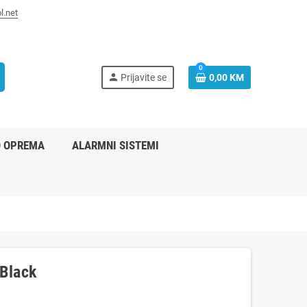
l.net
0
person
Prijavite se
0,00 KM
O OPREMA
ALARMNI SISTEMI
Black