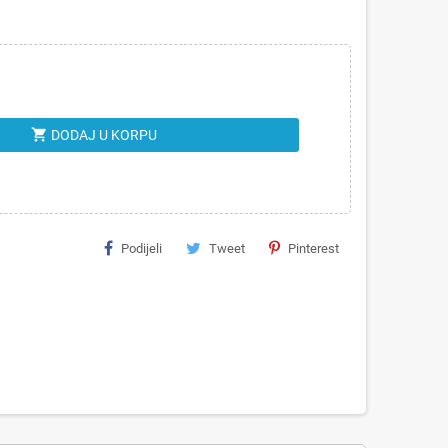
shopping_cart
DODAJ U KORPU
Podijeli
Tweet
Pinterest