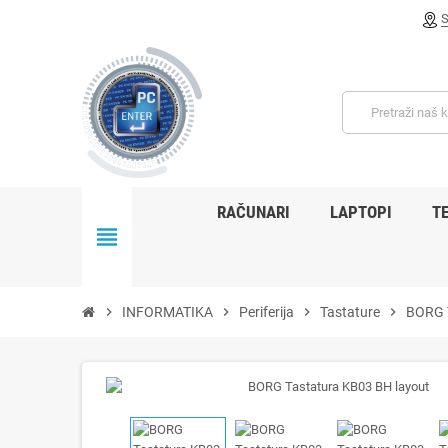
RAČUNARI
LAPTOPI
TE
view_headline
chevron_right
INFORMATIKA
chevron_right
Periferija
chevron_right
Tastature
chevron_right
BORG T