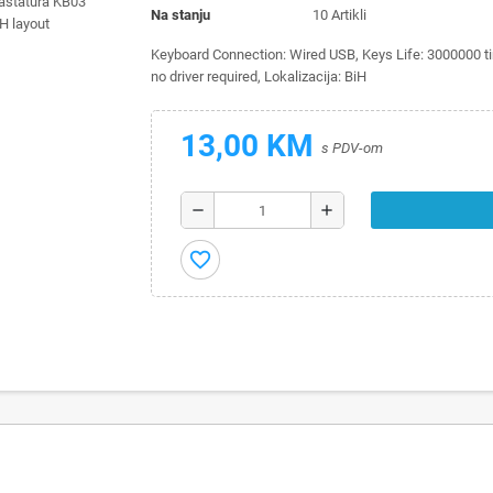
Na stanju
10 Artikli
Keyboard Connection: Wired USB, Keys Life: 3000000 tim
no driver required, Lokalizacija: BiH
13,00 KM
s PDV-om
remove
add
favorite_border