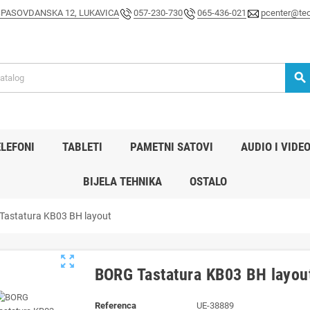
SPASOVDANSKA 12, LUKAVICA
057-230-730
065-436-021
pcenter@teo
search
LEFONI
TABLETI
PAMETNI SATOVI
AUDIO I VIDE
BIJELA TEHNIKA
OSTALO
astatura KB03 BH layout
zoom_out_map
BORG Tastatura KB03 BH layou
Referenca
UE-38889