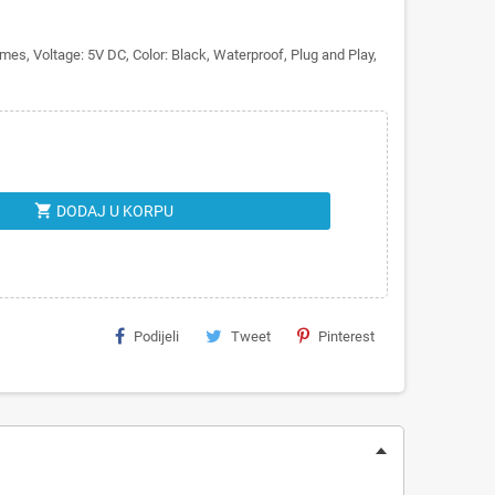
es, Voltage: 5V DC, Color: Black, Waterproof, Plug and Play,
shopping_cart
DODAJ U KORPU
Podijeli
Tweet
Pinterest