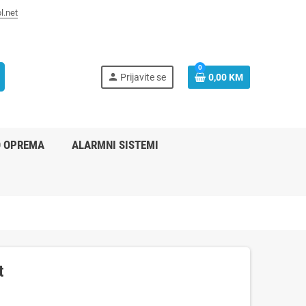
l.net
0
person
Prijavite se
0,00 KM
O OPREMA
ALARMNI SISTEMI
t