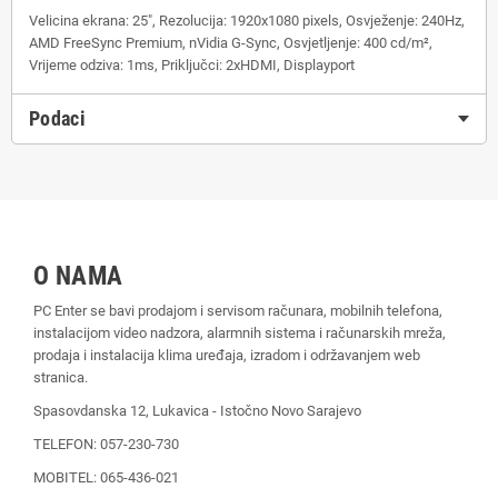
Velicina ekrana: 25", Rezolucija: 1920x1080 pixels, Osvježenje: 240Hz,
AMD FreeSync Premium, nVidia G-Sync, Osvjetljenje: 400 cd/m²,
Vrijeme odziva: 1ms, Priključci: 2xHDMI, Displayport
Podaci
O NAMA
PC Enter se bavi prodajom i servisom računara, mobilnih telefona,
instalacijom video nadzora, alarmnih sistema i računarskih mreža,
prodaja i instalacija klima uređaja, izradom i održavanjem web
stranica.
Spasovdanska 12, Lukavica - Istočno Novo Sarajevo
TELEFON: 057-230-730
MOBITEL: 065-436-021