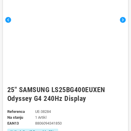
chevron_left
chevron_right
25" SAMSUNG LS25BG400EUXEN
Odyssey G4 240Hz Display
Referenca
UE-38284
Na stanju
1 Artikl
EAN13
8806094341850