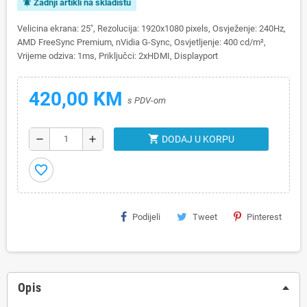
Zadnji artikli na skladištu
notifications_active
Velicina ekrana: 25", Rezolucija: 1920x1080 pixels, Osvježenje: 240Hz,
AMD FreeSync Premium, nVidia G-Sync, Osvjetljenje: 400 cd/m²,
Vrijeme odziva: 1ms, Priključci: 2xHDMI, Displayport
420,00 KM
s PDV-om
shopping_cart
remove
add
DODAJ U KORPU
favorite_border
Podijeli
Tweet
Pinterest
Opis