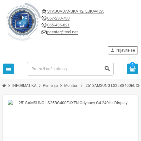
SPASOVDANSKA 12, LUKAVICA
057-230-730
065-436-021
pcenter@teol.net
person
Prijavite se
0
view_headline
search
chevron_right
chevron_right
chevron_right
chevron_right
INFORMATIKA
Periferija
Monitori
25" SAMSUNG LS25BG400EUXEN 