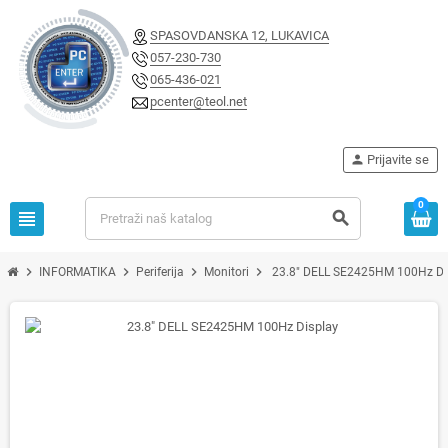
SPASOVDANSKA 12, LUKAVICA
057-230-730
065-436-021
pcenter@teol.net
person
Prijavite se
0
view_headline
search
chevron_right
chevron_right
chevron_right
chevron_right
INFORMATIKA
Periferija
Monitori
23.8" DELL SE2425HM 100Hz Di