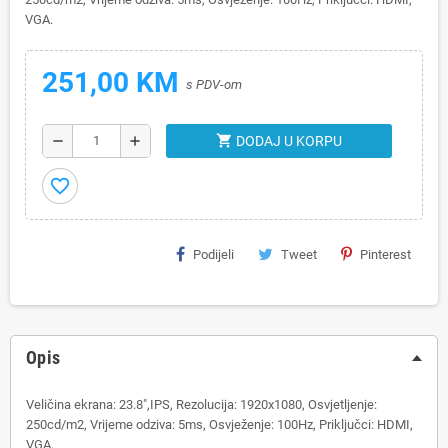
VGA.
251,00 KM
s PDV-om
shopping_cart
remove
add
DODAJ U KORPU
favorite_border
Podijeli
Tweet
Pinterest
Opis
Veličina ekrana: 23.8",IPS, Rezolucija: 1920x1080, Osvjetljenje:
250cd/m2, Vrijeme odziva: 5ms, Osvježenje: 100Hz, Priključci: HDMI,
VGA.