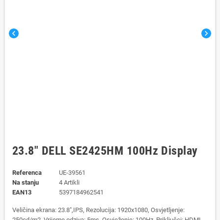
chevron_left
chevron_right
23.8" DELL SE2425HM 100Hz Display
Referenca
UE-39561
Na stanju
4 Artikli
EAN13
5397184962541
Veličina ekrana: 23.8",IPS, Rezolucija: 1920x1080, Osvjetljenje:
250cd/m2, Vrijeme odziva: 5ms, Osvježenje: 100Hz, Priključci: HDMI,