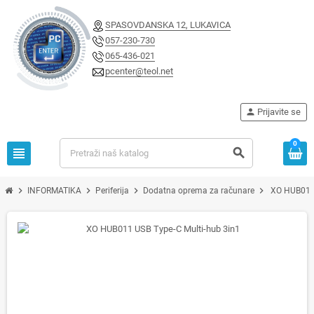
SPASOVDANSKA 12, LUKAVICA
057-230-730
065-436-021
pcenter@teol.net
person
Prijavite se
0
view_headline
search
chevron_right
chevron_right
chevron_right
chevron_right
INFORMATIKA
Periferija
Dodatna oprema za računare
XO HUB011 