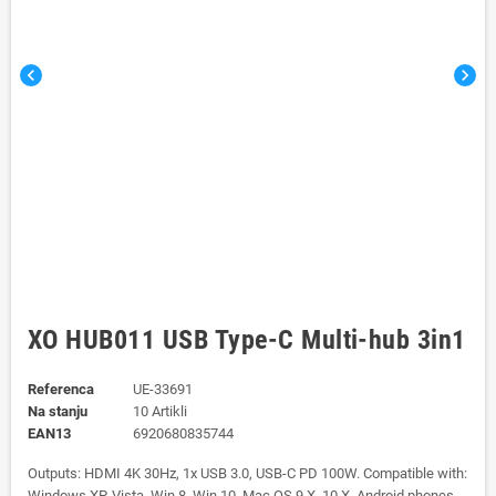
chevron_left
chevron_right
XO HUB011 USB Type-C Multi-hub 3in1
Referenca
UE-33691
Na stanju
10 Artikli
EAN13
6920680835744
Outputs: HDMI 4K 30Hz, 1x USB 3.0, USB-C PD 100W. Compatible with:
Windows XP, Vista, Win 8, Win 10, Mac OS 9.X, 10.X, Android phones