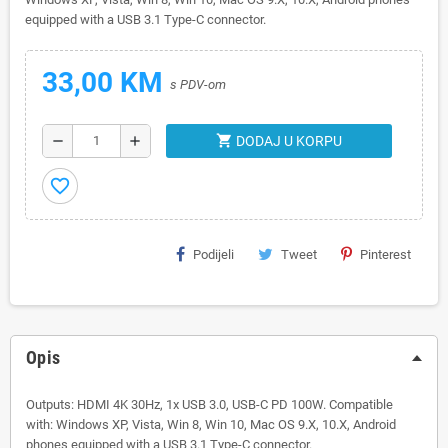
equipped with a USB 3.1 Type-C connector.
33,00 KM
s PDV-om
shopping_cart
remove
add
DODAJ U KORPU
favorite_border
Podijeli
Tweet
Pinterest
Opis
Outputs: HDMI 4K 30Hz, 1x USB 3.0, USB-C PD 100W. Compatible
with: Windows XP, Vista, Win 8, Win 10, Mac OS 9.X, 10.X, Android
phones equipped with a USB 3.1 Type-C connector.